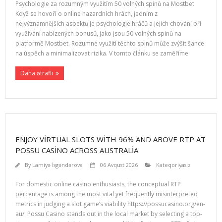
Psychologie za rozumným využitím 50 volných spinů na Mostbet
Když se hovoří o online hazardních hrách, jedním z
nejvýznamnějších aspektů je psychologie hráčů a jejich chování při
využívání nabízených bonusů, jako jsou 50 volných spinů na
platformě Mostbet. Rozumné využití těchto spinů může zvýšit šance
na úspěch a minimalizovat rizika. V tomto článku se zaměříme
Daha ətraflı
ENJOY VIRTUAL SLOTS WITH 96% AND ABOVE RTP AT
POSSU CASINO ACROSS AUSTRALIA
By
Lamiyə İsgəndərova
06 Avqust 2026
Kateqoriyasız
For domestic online casino enthusiasts, the conceptual RTP
percentage is among the most vital yet frequently misinterpreted
metrics in judging a slot game’s viability https://possucasino.org/en-
au/. Possu Casino stands out in the local market by selecting a top-