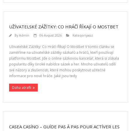
UŽIVATELSKÉ ZÁŽITKY: CO HRÁČI ŘÍKAJÍ O MOSTBET
By
Admin
06 Avqust 2026
Kateqoriyasız
Uživatelské Zážitky: Co Hráči Říkají O Mostbet V tomto článku se
zaměříme na uživatelské zážitky sázkařů a hráčů, kteří používají
platformu Mostbet. Jde o online sázkovou kancelář, která si získala
popularitu díky široké nabídce sázek a her. Mnoho uživatelů sdílí
své názory a zkušenosti, které mohou poskytnout užitečné
informace pro nové hráče. Jaké jsou tedy
Daha ətraflı
CASEA CASINO – GUIDE PAS À PAS POUR ACTIVER LES