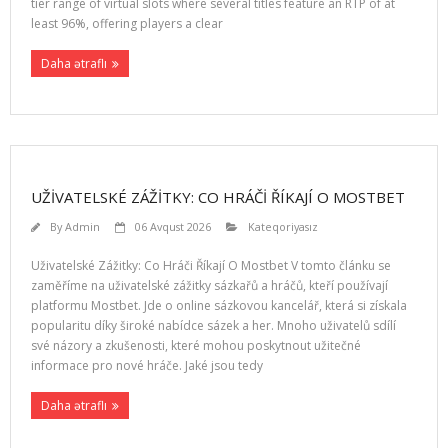
tier range of virtual slots where several titles feature an RTP of at
least 96%, offering players a clear
Daha ətraflı
UŽIVATELSKÉ ZÁŽITKY: CO HRÁČI ŘÍKAJÍ O MOSTBET
By
Admin
06 Avqust 2026
Kateqoriyasız
Uživatelské Zážitky: Co Hráči Říkají O Mostbet V tomto článku se
zaměříme na uživatelské zážitky sázkařů a hráčů, kteří používají
platformu Mostbet. Jde o online sázkovou kancelář, která si získala
popularitu díky široké nabídce sázek a her. Mnoho uživatelů sdílí
své názory a zkušenosti, které mohou poskytnout užitečné
informace pro nové hráče. Jaké jsou tedy
Daha ətraflı