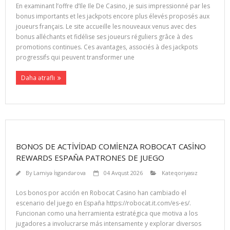
En examinant l’offre d’Ile Ile De Casino, je suis impressionné par les
bonus importants et les jackpots encore plus élevés proposés aux
joueurs français. Le site accueille les nouveaux venus avec des
bonus alléchants et fidélise ses joueurs réguliers grâce à des
promotions continues. Ces avantages, associés à des jackpots
progressifs qui peuvent transformer une
Daha ətraflı
BONOS DE ACTIVIDAD COMIENZA ROBOCAT CASINO
REWARDS ESPAÑA PATRONES DE JUEGO
By
Lamiyə İsgəndərova
04 Avqust 2026
Kateqoriyasız
Los bonos por acción en Robocat Casino han cambiado el
escenario del juego en España https://robocat.it.com/es-es/.
Funcionan como una herramienta estratégica que motiva a los
jugadores a involucrarse más intensamente y explorar diversos