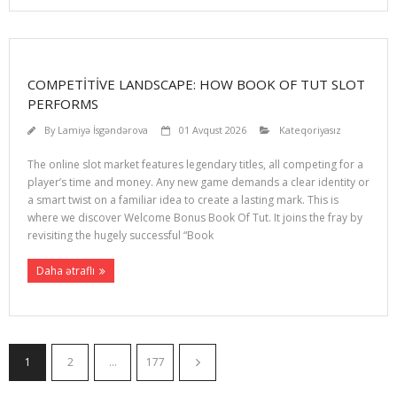
COMPETITIVE LANDSCAPE: HOW BOOK OF TUT SLOT
PERFORMS
By
Lamiyə İsgəndərova
01 Avqust 2026
Kateqoriyasız
The online slot market features legendary titles, all competing for a
player’s time and money. Any new game demands a clear identity or
a smart twist on a familiar idea to create a lasting mark. This is
where we discover Welcome Bonus Book Of Tut. It joins the fray by
revisiting the hugely successful “Book
Daha ətraflı
1
2
…
177