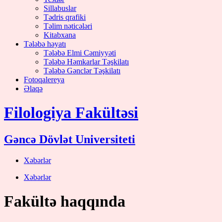
Sillabuslar
Tədris qrafiki
Təlim nəticələri
Kitabxana
Tələbə həyatı
Tələbə Elmi Cəmiyyəti
Tələbə Həmkarlar Təşkilatı
Tələbə Gənclər Təşkilatı
Fotoqalereya
Əlaqə
Filologiya Fakültəsi
Gəncə Dövlət Universiteti
Xəbərlər
Xəbərlər
Fakültə haqqında