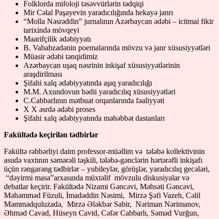
Folklorda mifoloji təsəvvürlərin tədqiqi
Mir Cəlal Paşayevin yaradıcılığında hekayə janrı
“Molla Nəsrəddin” jurnalının Azərbaycan ədəbi – ictimai fikir
tarixində mövqeyi
Maarifçilik ədəbiyyatı
B. Vahabzadənin poemalarında mövzu və janr xüsusiyyətləri
Müasir ədəbi tənqidimiz
Azərbaycan uşaq nəsrinin inkişaf xüsusiyyətlərinin
araşdirilması
Şifahi xalq ədəbiyyatında aşıq yaradıcılığı
M.M. Axundovun bədii yaradıcılıq xüsusiyyətləri
C.Cabbarlının mətbuat orqanlarında fəaliyyəti
X X əsrdə ədəbi proses
Şifahi xalq ədəbiyyatında məhəbbət dastanları
Fakültədə keçirilən tədbirlər
Fakültə rəhbərliyi daim professor-müəllim və tələbə kollektivinin
asudə vaxtının səmərəli təşkili, tələbə-gənclərin hərtərəfli inkişafı
üçün rəngarəng tədbirlər – yubileylər, görüşlər, yaradıcılıq gecələri,
“dəyirmi masa”arxasında müxtəlif mövzulu diskusiyalar və
debatlar keçirir. Fakültədə Nizami Gəncəvi, Məhsəti Gəncəvi,
Məhəmməd Füzuli, İmadəddin Nəsimi, Mirzə Şəfi Vazeh, Cəlil
Məmmədquluzadə, Mirzə Ələkbər Sabir, Nəriman Nərimanov,
Əhməd Cavad, Hüseyn Cavid, Cəfər Cabbarlı, Səməd Vurğun,