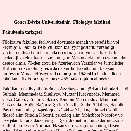
Gəncə Dövlət Universitetinin Filologiya fakültəsi
Fakültənin tarixçəsi
Filologiya fakültəsi fəaliyyəti dövründə mənalı və şərəfli bir yol
keçmişdir. Fakültə 1939-cu ildən fəaliyyət göstərir. Yarandığı
vaxtdan indiyə kimi fakültədə on minə yaxın yüksək hazırlıqlı
pedaqoji və elmi kadr hazırlanmışdır. Məzunlardan minə yaxını elmi
dərəcə almış, 70-dən çoxu isə Azərbaycan Yazıçılar və Jurnalistiər
Birliyinin üzvü olmuş hazırda da vardır. Fakültənin ilk dekanı
professor Muxtar Hüseynzadə olmuşdur. 1940/41-ci tədris ilində
fakültənin ilk buraxılışı olmuş və 55 nəfər diplom almışdır.
Fakültənin fəaliyyəti dövründə Azərbaycanın görkəmli alimləri – Əli
Sultanlı, Məmmədağa Şirəliyev, Muxtar Hüseynzadə, Məmməd
Cəfər Cəfərov, Səlim Cəfərov, Kamran Məmmədov, Məmməd
Cəfərzadə , Bağır Bağırov, Şəfiqə Yusifli, Sadıq Şükürov, Sədnik
Paşa Pirsultanlı, şair-pedoqoq Ələkbər Ziyatay, Əhməd Cəmil,
filosof-alim Firudin Köçərli, psixoloq-alim Məhəbbət Nəcəfov və
başqaları burada dərs demişlər. Şair-dramaturq, əməkdar incəsənət
xadimi, professor Nəriman Həsənzadə, yazıçı-dramaturq, dosent
Altay Məmmədov, professor Həsən Balıyev, professor Müseyib