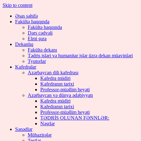
Skip to content
Əsas səhifə
Fakültə haqqında
Fakültə haqqında
Dərs cədvəli
Elmi şura
Dekanlıq
Fakültə dekanı
Tədris işləri və humanitar işlər üzrə dekan müavinləri
Tyutorlar
Kafedralar
Azərbaycan dili kafedrası
Kafedra müdiri
Kafedranın tarixi
Professor-müəllim heyəti
Azərbaycan və dünya ədəbiyyatı
Kafedra müdiri
Kafedranın tarixi
Professor-müəllim heyəti
TƏDRİS OLUNAN FƏNNLƏR:
Nəşrlər
Sənədlər
Mühazirələr
Testlər