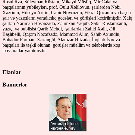
Rəsul Rza, Süleyman Rüstəm, Mikayıl Müşfiq, Mir Cəlal və
başqalarının yubileyləri, prof. Qulu Xəlilovun, şairlərdən Nəbi
Xəzrinin, Hüseyn Arifin, Cabir Novruzun, Fikrət Qocanın və başqa
şair və yazıçıların yaradıcılıq gecələri və görüşləri keçirilmişdir. Xalq
şairləri Nəriman Həsənzadə, Zəlimxan Yaqub, Sabir Rüstəmxanlı,
yazıçı və publisist Qərib Mehdi, şairlərdən Zahid Xəlil, Əli
Başlıbelli, Qəşəm Nəcəfzadə, Məmməd Alim, Sahib Axundlu,
Bahadur Fərman, Xəzangül, Aləmzər Əlizadə, İnqilab İsax və
başqaları ilə təşkil olunan görüşlər müəllim və tələbələrdə xoş
təəssüratlar yaratmışdır.
Elanlar
Bannerlər