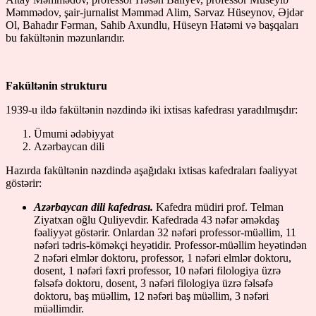
Məmmədov, şair-jurnalist Məmməd Alim, Sərvaz Hüseynov, Əjdər
Ol, Bahadır Fərman, Sahib Axundlu, Hüseyn Hatəmi və başqaları
bu fakültənin məzunlarıdır.
Fakültənin strukturu
1939-u ildə fakültənin nəzdində iki ixtisas kafedrası yaradılmışdır:
Ümumi ədəbiyyat
Azərbaycan dili
Hazırda fakültənin nəzdində aşağıdakı ixtisas kafedraları fəaliyyət
göstərir:
Azərbaycan dili kafedrası.
Kafedra müdiri prof. Telman
Ziyatxan oğlu Quliyevdir. Kafedrada 43 nəfər əməkdaş
fəaliyyət göstərir. Onlardan 32 nəfəri professor-müəllim, 11
nəfəri tədris-köməkçi heyətidir. Professor-müəllim heyətindən
2 nəfəri elmlər doktoru, professor, 1 nəfəri elmlər doktoru,
dosent, 1 nəfəri fəxri professor, 10 nəfəri filologiya üzrə
fəlsəfə doktoru, dosent, 3 nəfəri filologiya üzrə fəlsəfə
doktoru, baş müəllim, 12 nəfəri baş müəllim, 3 nəfəri
müəllimdir.