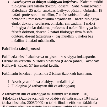
Azərbaycan və dünya ədəbiyyatı kafedrası.
Kafedra müdiri
filologiya üzrə fəlsəfə doktoru, dosent Səba Namazovadır.
Kafedrada 25 nəfər əməkdaş fəaliyyət göstərir. Onlardan 18
nəfəri professor- müəllim, 7 nəfəri tədris-köməkçi
heyətidir. Professor-müəllim heyətindən 1 nəfəri filologiya
elmlər doktoru, professor, əməkdar elm xadimi, 1 nəfəri
filologiya elmlər doktoru, professor, 4 nəfəri filologiya üzrə
fəlsəfə doktoru, dosent, 2 nəfəri filologiya üzrə fəlsəfə
doktoru, dosent (attestatsız), baş müəllim, 8 nəfəri baş
müəllim, 2 nəfəri müəllimdir.
Fakültədə təhsil prosesi
Fakültədə təhsil bakalavr və magistratura səviyyəsində aparılır.
Dərslər univeritetin V tədris binasında (Gəncə şəhəri, Cavadbəy
Rəfibəyli küçəsi, 57 ünvanda) keçilir.
Fakültənin bakalavr pilləsində 2 ixtisas üzrə kadr hazırlanır.
Azərbaycan dili və ədəbiyyatı müəllimliyi
Filologiya (Azərbaycan dili və ədəbiyyatı)
Azərbaycan dili və ədəbiyyat müəllimiyi ixtisasında 370,
Filologiya (Azərbaycan dili və ədəbiyyatı) ixtisasında 104 nəfər
tələbə təhsil alır. 2008/2009-cu tədris ilindən eitbarən fakültədə
Boloniya təhsil prosesinin kredit sistemi tətbiq olunmuşdur.