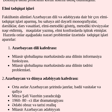
Elmi tədqiqat işləri
Fakültənin alimləri Azərbaycan dili və ədəbiyyata dair bir çox elmi-
tədqiqat işləri aparmış, bu sahəyə aid dəyərli monoqrafiyalar,
dərsliklər, dərs vəsaitləri, elmi-metodiki göstriş, metodiki tövsiyyələr
nəşr etdirmiş, məqalələr yazmış, elmi konfraslarda iştirak etmişlər.
Hazırda onlar aşağıadakı nəzəri problemlər üzərində tədqiqat işləri
aparırlar:
Azərbaycan dili kafedrası:
Müasir qloballaşma mərhələsində ana dilinin informasiya
funksiyası.
Müasir qloballaşma mərhələsində ana dilinin tədrisi
problemləri.
2.
Azərbaycan və dünya ədəbiyyatı kafedrası:
Orta əsrlər Azərbaycan şeirində janrlar, bədii vasitələr və
qafiyə
Mirzə Şəfi Vazehin yaradıcılığı
1960- 80 –ci illər dramaturgiyası
Ədəbi obraz və tarixi reallıq
Müasir Azərbaycan ədəbiyyatı