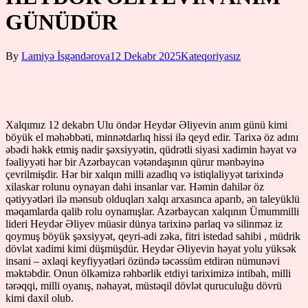
GÜNÜDÜR
By
Lamiyə İsgəndərova
12 Dekabr 2025
Kateqoriyasız
Xalqımız 12 dekabrı Ulu öndər Heydər Əliyevin anım günü kimi
böyük el məhəbbəti, minnətdarlıq hissi ilə qeyd edir. Tarixə öz adını
əbədi həkk etmiş nadir şəxsiyyətin, qüdrətli siyasi xadimin həyat və
fəaliyyəti hər bir Azərbaycan vətəndaşının qürur mənbəyinə
çevrilmişdir. Hər bir xalqın milli azadlıq və istiqlaliyyət tarixində
xilaskar rolunu oynayan dahi insanlar var. Həmin dahilər öz
qətiyyətləri ilə mənsub olduqları xalqı arxasınca aparıb, ən taleyüklü
məqamlarda qalib rolu oynamışlar. Azərbaycan xalqının Ümummilli
lideri Heydər Əliyev müasir dünya tarixinə parlaq və silinməz iz
qoymuş böyük şəxsiyyət, qeyri-adi zəka, fitri istedad sahibi , müdrik
dövlət xadimi kimi düşmüşdür. Heydər Əliyevin həyat yolu yüksək
insani – əxlaqi keyfiyyətləri özündə təcəssüm etdirən nümunəvi
məktəbdir. Onun ölkəmizə rəhbərlik etdiyi tariximizə intibah, milli
tərəqqi, milli oyanış, nəhayət, müstəqil dövlət quruculuğu dövrü
kimi daxil olub.