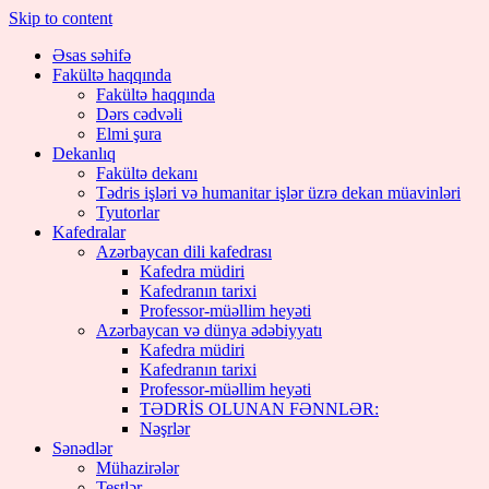
Skip to content
Əsas səhifə
Fakültə haqqında
Fakültə haqqında
Dərs cədvəli
Elmi şura
Dekanlıq
Fakültə dekanı
Tədris işləri və humanitar işlər üzrə dekan müavinləri
Tyutorlar
Kafedralar
Azərbaycan dili kafedrası
Kafedra müdiri
Kafedranın tarixi
Professor-müəllim heyəti
Azərbaycan və dünya ədəbiyyatı
Kafedra müdiri
Kafedranın tarixi
Professor-müəllim heyəti
TƏDRİS OLUNAN FƏNNLƏR:
Nəşrlər
Sənədlər
Mühazirələr
Testlər