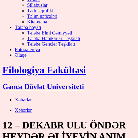
Sillabuslar
Tədris qrafiki
Təlim nəticələri
Kitabxana
Tələbə həyatı
Tələbə Elmi Cəmiyyəti
Tələbə Həmkarlar Təşkilatı
Tələbə Gənclər Təşkilatı
Fotoqalereya
Əlaqə
Filologiya Fakültəsi
Gəncə Dövlət Universiteti
Xəbərlər
Xəbərlər
12 – DEKABR ULU ÖNDƏR
HEYDƏR ƏLİYEVİN ANIM