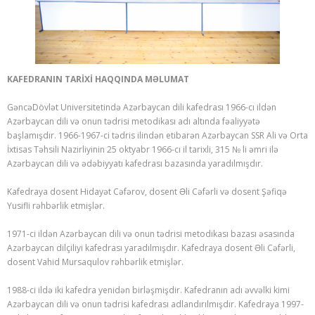
KAFEDRANIN TARİXİ HAQQINDA MƏLUMAT
GəncəDövlət Universitetində Azərbaycan dili kafedrası 1966-cı ildən
Azərbaycan dili və onun tədrisi metodikası adı altında fəaliyyətə
başlamışdır. 1966-1967-ci tədris ilindən etibarən Azərbaycan SSR Ali və Orta
İxtisas Təhsili Nazirliyinin 25 oktyabr 1966-cı il tarixli, 315 № li əmri ilə
Azərbaycan dili və ədəbiyyatı kafedrası bazasında yaradılmışdır.
Kafedraya dosent Hidayət Cəfərov, dosent Əli Cəfərli və dosent Şəfiqə
Yusifli rəhbərlik etmişlər.
1971-ci ildən Azərbaycan dili və onun tədrisi metodikası bazası əsasında
Azərbaycan dilçiliyi kafedrası yaradılmışdır. Kafedraya dosent Əli Cəfərli,
dosent Vahid Mursaqulov rəhbərlik etmişlər.
1988-ci ildə iki kafedra yenidən birləşmişdir. Kafedranın adı əvvəlki kimi
Azərbaycan dili və onun tədrisi kafedrası adlandırılmışdır. Kafedraya 1997-