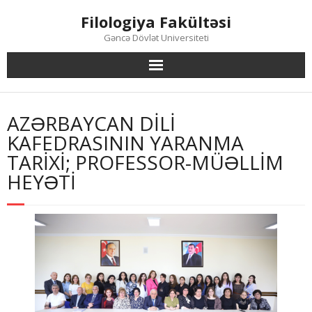
Skip
Filologiya Fakültəsi
to
content
Gəncə Dövlət Universiteti
AZƏRBAYCAN DILI
KAFEDRASININ YARANMA
TARIXI; PROFESSOR-MÜƏLLIM
HEYƏTI