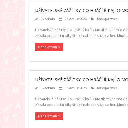
UŽIVATELSKÉ ZÁŽITKY: CO HRÁČI ŘÍKAJÍ O 
By
Admin
06 Avqust 2026
Kateqoriyasız
Uživatelské Zážitky: Co Hráči Říkají O Mostbet V tomto člá
získala popularitu díky široké nabídce sázek a her. Mnoho
Daha ətraflı
UŽIVATELSKÉ ZÁŽITKY: CO HRÁČI ŘÍKAJÍ O 
By
Admin
06 Avqust 2026
Kateqoriyasız
Uživatelské Zážitky: Co Hráči Říkají O Mostbet V tomto člá
získala popularitu díky široké nabídce sázek a her. Mnoho
Daha ətraflı