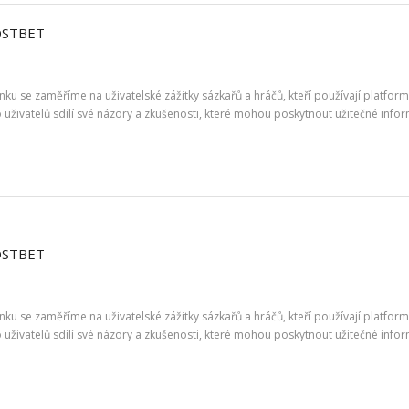
MOSTBET
nku se zaměříme na uživatelské zážitky sázkařů a hráčů, kteří používají platform
 uživatelů sdílí své názory a zkušenosti, které mohou poskytnout užitečné info
MOSTBET
nku se zaměříme na uživatelské zážitky sázkařů a hráčů, kteří používají platform
 uživatelů sdílí své názory a zkušenosti, které mohou poskytnout užitečné info