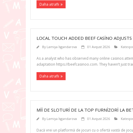
Daha ətraflı
LOCAL TOUCH ADDED BEEF CASINO ADJUSTS
By
Lamiyə İsgəndərova
01 Avqust 2026
Kateqor
As a analyst who has observed many online casinos attempt
adaptation https://beefcasinoo.com. They haven’t just tran
Daha ətraflı
MII DE SLOTURI DE LA TOP FURNIZORI LA 
By
Lamiyə İsgəndərova
01 Avqust 2026
Kateqor
Dacă vrei un platformă de jocuri cu o ofertă vastă de joc