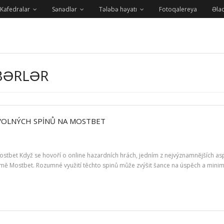
Kafedralar
Sənədlər
Tələbə həyatı
Fotoqalereya
Əla
BƏRLƏR
VOLNÝCH SPINŮ NA MOSTBET
tbet Když se hovoří o online hazardních hrách, jedním z nejvýznamnějších aspek
rmě Mostbet. Rozumné využití těchto spinů může zvýšit šance na úspěch a minima