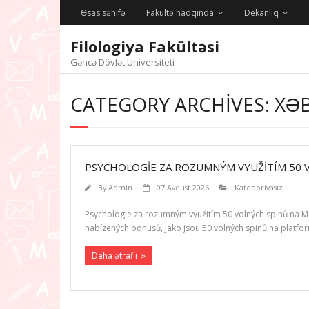
Skip
Əsas səhifə
Fakültə haqqında
Dekanlıq
to
content
Filologiya Fakültəsi
Gəncə Dövlət Universiteti
CATEGORY ARCHIVES: XƏ
PSYCHOLOGIE ZA ROZUMNÝM VYUŽITÍM 50 
By
Admin
07 Avqust 2026
Kateqoriyasız
Psychologie za rozumným využitím 50 volných spinů na Mos
nabízených bonusů, jako jsou 50 volných spinů na platfo
Daha ətraflı