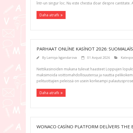
într-un singur loc. Nu este chestia doar despre cantitate. Ai
Daha ətraflı
PARHAAT ONLINE KASINOT 2026: SUOMALAI
By
Lamiyə İsgəndərova
01 Avqust 2026
Kateqor
Nettikasinoiden mukana tulevat haasteet Loppujen lopuksi,
maksimoida voittomahdollisuutensa ja nauttia pelikokemuks
pelituottajien peleissä on usein korkeampi palautuspros
Daha ətraflı
WONACO CASINO PLATFORM DELIVERS THE E