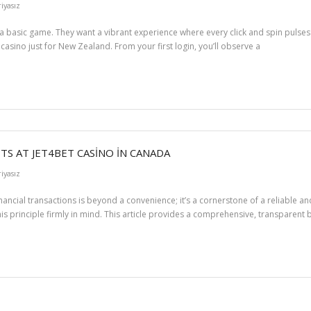
iyasız
basic game. They want a vibrant experience where every click and spin pulses w
 casino just for New Zealand. From your first login, you’ll observe a
S AT JET4BET CASINO IN CANADA
iyasız
ncial transactions is beyond a convenience; it’s a cornerstone of a reliable and
is principle firmly in mind. This article provides a comprehensive, transparen