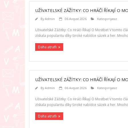
UŽIVATELSKÉ ZÁŽITKY: CO HRÁČI ŘÍKAJÍ O 
By
Admin
06 Avqust 2026
Kateqoriyasız
Uživatelské Zážitky: Co Hráči Říkají O Mostbet V tomto člá
získala popularitu díky široké nabídce sázek a her. Mnoho
Daha ətraflı
UŽIVATELSKÉ ZÁŽITKY: CO HRÁČI ŘÍKAJÍ O 
By
Admin
06 Avqust 2026
Kateqoriyasız
Uživatelské Zážitky: Co Hráči Říkají O Mostbet V tomto člá
získala popularitu díky široké nabídce sázek a her. Mnoho
Daha ətraflı