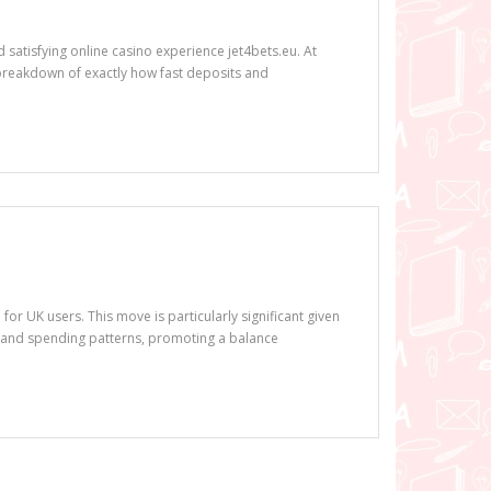
 satisfying online casino experience jet4bets.eu. At
t breakdown of exactly how fast deposits and
r UK users. This move is particularly significant given
th and spending patterns, promoting a balance