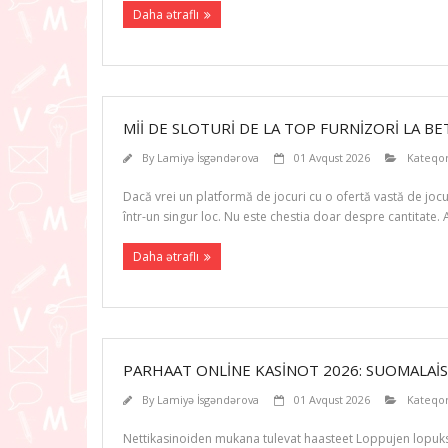
Daha ətraflı
MII DE SLOTURI DE LA TOP FURNIZORI LA 
By
Lamiyə İsgəndərova
01 Avqust 2026
Kateqor
Dacă vrei un platformă de jocuri cu o ofertă vastă de joc
într-un singur loc. Nu este chestia doar despre cantitate. Ai
Daha ətraflı
PARHAAT ONLINE KASINOT 2026: SUOMALAI
By
Lamiyə İsgəndərova
01 Avqust 2026
Kateqor
Nettikasinoiden mukana tulevat haasteet Loppujen lopuksi,