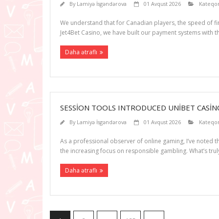
By
Lamiyə İsgəndərova
01 Avqust 2026
Kateqor
We understand that for Canadian players, the speed of fina
Jet4Bet Casino, we have built our payment systems with th
Daha ətraflı
SESSION TOOLS INTRODUCED UNIBET CASIN
By
Lamiyə İsgəndərova
01 Avqust 2026
Kateqor
As a professional observer of online gaming, I’ve noted t
the increasing focus on responsible gambling. What’s tru
Daha ətraflı