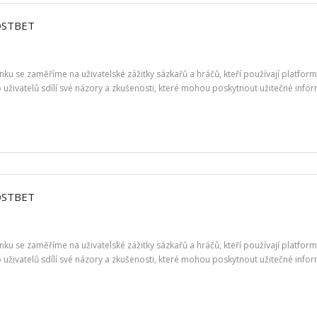
MOSTBET
nku se zaměříme na uživatelské zážitky sázkařů a hráčů, kteří používají platform
 uživatelů sdílí své názory a zkušenosti, které mohou poskytnout užitečné info
MOSTBET
nku se zaměříme na uživatelské zážitky sázkařů a hráčů, kteří používají platform
 uživatelů sdílí své názory a zkušenosti, které mohou poskytnout užitečné info