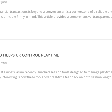
iyasız
ncial transactions is beyond a convenience; it’s a cornerstone of a reliable and
is principle firmly in mind. This article provides a comprehensive, transparen
O HELPS UK CONTROL PLAYTIME
iyasız
hat Unibet Casino recently launched session tools designed to manage playtime fo
ly interesting is how these tools offer real-time feedback on both session leng