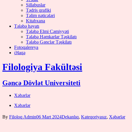
Sillabuslar
Tədris qrafiki
Təlim nəticələri
Kitabxana
Tələbə həyatı
Tələbə Elmi Cəmiyyəti
Tələbə Həmkarlar Təşkilatı
Tələbə Gənclər Təşkilatı
Fotoqalereya
Əlaqə
Filologiya Fakültəsi
Gəncə Dövlət Universiteti
Xəbərlər
Xəbərlər
By
Filoloq Admin
06 Mart 2024
Dekanlıq
,
Kateqoriyasız
,
Xəbərlər