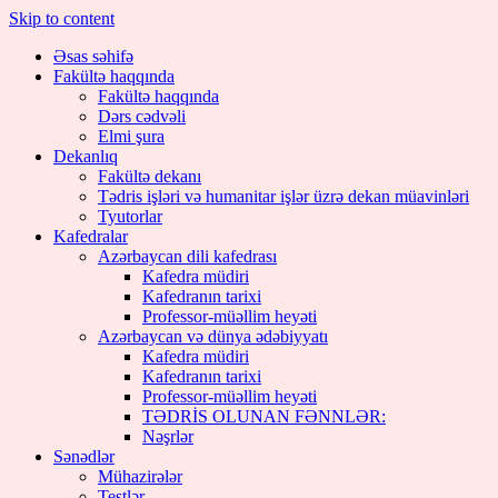
Skip to content
Əsas səhifə
Fakültə haqqında
Fakültə haqqında
Dərs cədvəli
Elmi şura
Dekanlıq
Fakültə dekanı
Tədris işləri və humanitar işlər üzrə dekan müavinləri
Tyutorlar
Kafedralar
Azərbaycan dili kafedrası
Kafedra müdiri
Kafedranın tarixi
Professor-müəllim heyəti
Azərbaycan və dünya ədəbiyyatı
Kafedra müdiri
Kafedranın tarixi
Professor-müəllim heyəti
TƏDRİS OLUNAN FƏNNLƏR:
Nəşrlər
Sənədlər
Mühazirələr
Testlər