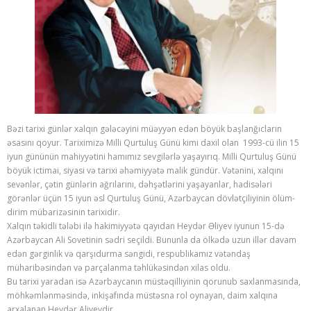
Bəzi tarixi günlər xalqın gələcəyini müəyyən edən böyük başlanğıcların
əsasını qoyur. Tariximizə Milli Qurtuluş Günü kimi daxil olan 1993-cü ilin 15
iyun gününün mahiyyətini hamımız sevgilərlə yaşayırıq. Milli Qurtuluş Günü
böyük ictimai, siyasi və tarixi əhəmiyyətə malik gündür. Vətənini, xalqını
sevənlər, çətin günlərin ağrılarını, dəhşətlərini yaşayanlar, hadisələri
görənlər üçün 15 iyun əsl Qurtuluş Günü, Azərbaycan dövlətçiliyinin ölüm-
dirim mübarizəsinin tarixidir.
Xalqın təkidli tələbi ilə hakimiyyətə qayıdan Heydər Əliyev iyunun 15-də
Azərbaycan Ali Sovetinin sədri seçildi. Bununla da ölkədə uzun illər davam
edən gərginlik və qarşıdurma səngidi, respublikamız vətəndaş
müharibəsindən və parçalanma təhlükəsindən xilas oldu.
Bu tarixi yaradan isə Azərbaycanın müstəqilliyinin qorunub saxlanmasında,
möhkəmlənməsində, inkişafında müstəsna rol oynayan, daim xalqına
arxalanan Heydər Aliyevdir.