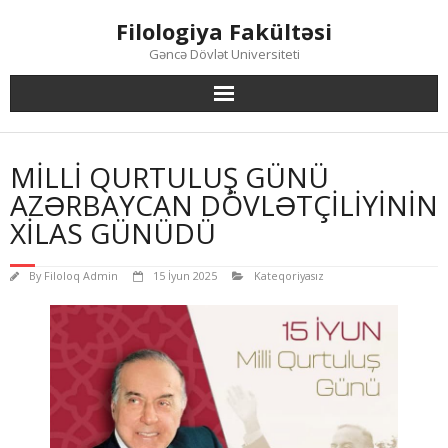
Skip
Filologiya Fakültəsi
to
content
Gəncə Dövlət Universiteti
MİLLİ QURTULUŞ GÜNÜ
AZƏRBAYCAN DÖVLƏTÇİLİYİNİN
XİLAS GÜNÜDÜ
By
Filoloq Admin
15 İyun 2025
Kateqoriyasız