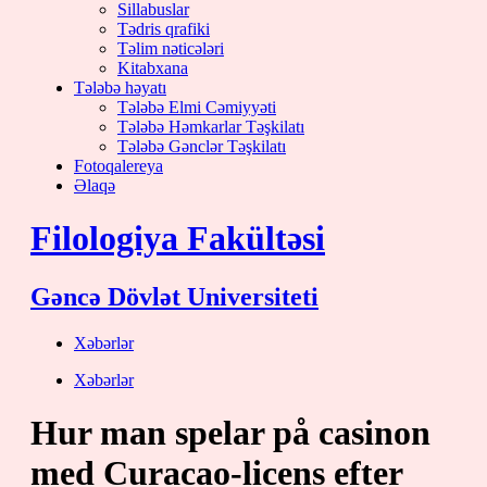
Sillabuslar
Tədris qrafiki
Təlim nəticələri
Kitabxana
Tələbə həyatı
Tələbə Elmi Cəmiyyəti
Tələbə Həmkarlar Təşkilatı
Tələbə Gənclər Təşkilatı
Fotoqalereya
Əlaqə
Filologiya Fakültəsi
Gəncə Dövlət Universiteti
Xəbərlər
Xəbərlər
Hur man spelar på casinon
med Curacao-licens efter