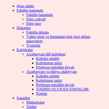
Skip
Əsas səhifə
to
Fakültə haqqında
content
Fakültə haqqında
Dərs cədvəli
Elmi şura
Dekanlıq
Fakültə dekanı
Tədris işləri və humanitar işlər üzrə dekan
müavinləri
Tyutorlar
Kafedralar
Azərbaycan dili kafedrası
Kafedra müdiri
Kafedranın tarixi
Professor-müəllim heyəti
Azərbaycan və dünya ədəbiyyatı
Kafedra müdiri
Kafedranın tarixi
Professor-müəllim heyəti
TƏDRİS OLUNAN FƏNNLƏR:
Nəşrlər
Sənədlər
Mühazirələr
Testlər