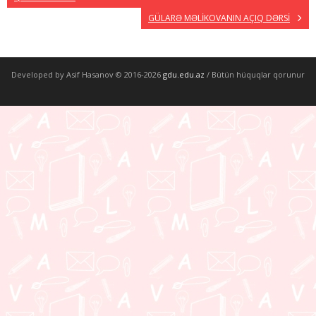
GÜLARƏ MƏLİKOVANIN AÇIQ DƏRSİ
Developed by Asif Hasanov © 2016-
2026
gdu.edu.az
/ Bütün hüquqlar qorunur