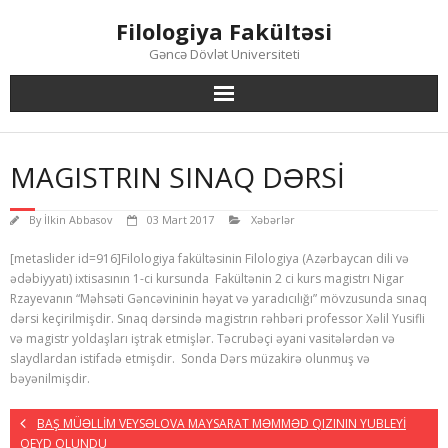
Skip
Filologiya Fakültəsi
to
content
Gəncə Dövlət Universiteti
MAGISTRIN SINAQ DƏRSİ
By
İlkin Abbasov
03 Mart 2017
Xəbərlər
[metaslider id=916]Filologiya fakültəsinin Filologiya (Azərbaycan dili və
ədəbiyyatı) ixtisasının 1-ci kursunda Fakültənin 2 ci kurs magistrı Nigar
Rzayevanın “Məhsəti Gəncəvininin həyat və yaradıcılığı” mövzusunda sınaq
dərsi keçirilmişdir. Sınaq dərsində magistrın rəhbəri professor Xəlil Yusifli
və magistr yoldaşları iştrak etmişlər. Təcrubəçi əyani vasitələrdən və
slaydlardan istifadə etmişdir. Sonda Dərs müzakirə olunmuş və
bəyənilmişdir.
BAŞ MÜƏLLİM VEYSƏLOVA MAYSARAT MƏMMƏD QIZININ YUBLEYİ
QEYD OLUNDU