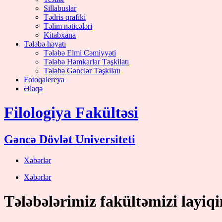
Sillabuslar
Tədris qrafiki
Təlim nəticələri
Kitabxana
Tələbə həyatı
Tələbə Elmi Cəmiyyəti
Tələbə Həmkarlar Təşkilatı
Tələbə Gənclər Təşkilatı
Fotoqalereya
Əlaqə
Filologiya Fakültəsi
Gəncə Dövlət Universiteti
Xəbərlər
Xəbərlər
Tələbələrimiz fakültəmizi layiqi