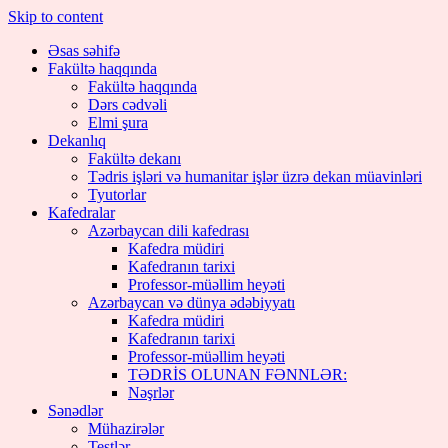
Skip to content
Əsas səhifə
Fakültə haqqında
Fakültə haqqında
Dərs cədvəli
Elmi şura
Dekanlıq
Fakültə dekanı
Tədris işləri və humanitar işlər üzrə dekan müavinləri
Tyutorlar
Kafedralar
Azərbaycan dili kafedrası
Kafedra müdiri
Kafedranın tarixi
Professor-müəllim heyəti
Azərbaycan və dünya ədəbiyyatı
Kafedra müdiri
Kafedranın tarixi
Professor-müəllim heyəti
TƏDRİS OLUNAN FƏNNLƏR:
Nəşrlər
Sənədlər
Mühazirələr
Testlər